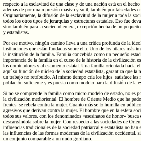
respecto a la esclavitud de una clase y de una nación está en el hecho
ademas de por una represión masiva y sutil, también por falsedades c
Originariamente, la difusión de la esclavitud de la mujer a toda la so
todos los otros tipos de jerarquías y estructuras estatales. Eso fue dev
sino también para la sociedad entera, excepción hecha de un pequeño 
y estatalistas.
Por ese motivo, ningún camino lleva a una crítica profunda de la ideol
instituciones que están fundadas sobre ella. Uno de los pilares más im
la institución de la familia. Familia concebida como un pequeño esta
importancia de la familia en el curso de la historia de la civilización e
los dominadores y al estamento estatal. Una familia orientada hacia 
aquí su función de núcleo de la sociedad estatalista, garantiza que la 
un trabajo no retribuido. Al mismo tiempo cría los hijos, satisface las
población suficiente y es puesta como modelo para la difusión de la es
Si no se comprende la familia como micro-modelo de estado, no es po
la civilización medioriental. El hombre de Oriente Medio que ha pade
frentes, se rebela contra la mujer. Cuanto más se lo humilla en públi
agresivos que derivan contra la mujer. El hombre que en la esfera soc
todos sus valores, con los denominados «asesinatos de honor» busca d
descargándola sobre la mujer. Con respecto a las sociedades de Orien
influencias tradicionales de la sociedad patriarcal y estatalista no han
las influencias de las formas modernas de la civilización occidental,
un conjunto comparable a un nudo gordiano.