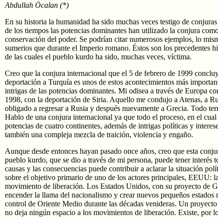
Abdullah Öcalan (*)
En su historia la humanidad ha sido muchas veces testigo de conjuras 
de los tiempos las potencias dominantes han utilizado la conjura como
conservación del poder. Se podrían citar numerosos ejemplos, lo mism
sumerios que durante el Imperio romano. Éstos son los precedentes hi
de las cuales el pueblo kurdo ha sido, muchas veces, víctima.
Creo que la conjura internacional que el 5 de febrero de 1999 conclu
deportación a Turquía es unos de estos acontecimientos más important
intrigas de las potencias dominantes. Mi odisea a través de Europa c
1998, con la deportación de Siria. Aquello me condujo a Atenas, a Rusi
obligado a regresar a Rusia y después nuevamente a Grecia. Todo te
Hablo de una conjura internacional ya que todo el proceso, en el cual
potencias de cuatro continentes, además de intrigas políticas y intere
también una compleja mezcla de traición, violencia y engaño.
Aunque desde entonces hayan pasado once años, creo que esta conjura
pueblo kurdo, que se dio a través de mi persona, puede tener interés
causas y las consecuencias puede contribuir a aclarar la situación pol
sobre el objetivo primario de uno de los actores principales, EEUU: l
movimiento de liberación. Los Estados Unidos, con su proyecto de G
encender la llama del nacionalismo y crear nuevos pequeños estados 
control de Oriente Medio durante las décadas venideras. Un proyecto 
no deja ningún espacio a los movimientos de liberación. Existe, por lo