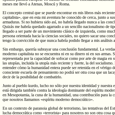
meses me llevó a Atenas, Moscú y Roma.
El concepto central que se puede encontrar en mis libros más reciente
capitalista», que en esta mi aventura he conocido de cerca, junto a su
armaduras. Si no hubiera sido así, no habría llegado nunca a las concl
Quizás me habría quedado agarrado a un sencillo nacionalismo de tipo e
llegado a ser parte de un movimiento clásico de izquierda, como mu
persona orientada hacia la ciencias sociales, no quiero sacar una concl
tengo la convicción de que nunca habría podido llegar a mis análisis a
Sin embargo, querría subrayar una conclusión fundamental. La verdade
moderno capitalista no se encuentra ni en su dinero ni en sus armas. 
representada por la capacidad de sofocar como por arte de magia en s
las utopías, incluida la utopía más reciente y fuerte, la del socialism
entender cómo la humanidad entera puede ser retenida en el vértigo de
consciente escuela de pensamiento no podrá ser otra cosa que un laca
decir de la posibilidad de combatirlo.
Junto al pueblo kurdo, lucho no sólo por nuestra identidad y nuestra e
está dirigida también contra la ideología dominante del espíritu modern
en Mesopotamia, la cuna de la humanidad, una contribución para la cr
que nosotros llamamos «espíritu moderno democrático».
En un contexto de paranoia global de terrorismo, las tentativas del Es
lucha democrática como «terrorista» para nosotros no son otra cosa 