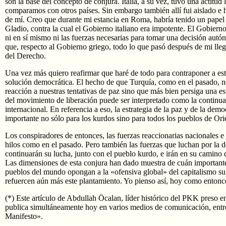
son la base del concepto de conjura. Italia, a su vez, tuvo una actitud 
comparamos con otros países. Sin embargo también allí fui aislado e h
de mí. Creo que durante mi estancia en Roma, habría tenido un papel 
Gladio, contra la cual el Gobierno italiano era impotente. El Gobierno
ni en sí mismo ni las fuerzas necesarias para tomar una decisión aut
que, respecto al Gobierno griego, todo lo que pasó después de mi lleg
del Derecho.
Una vez más quiero reafirmar que haré de todo para contraponer a estas
solución democrática. El hecho de que Turquía, como en el pasado, 
reacción a nuestras tentativas de paz sino que más bien persiga una es
del movimiento de liberación puede ser interpretado como la continua
internacional. En referencia a eso, la estrategia de la paz y de la dem
importante no sólo para los kurdos sino para todos los pueblos de Or
Los conspiradores de entonces, las fuerzas reaccionarias nacionales e
hilos como en el pasado. Pero también las fuerzas que luchan por la d
continuarán su lucha, junto con el pueblo kurdo, e irán en su camino 
Las dimensiones de esta conjura han dado muestra de cuán importante
pueblos del mundo opongan a la «ofensiva global» del capitalismo s
refuercen aún más este plantamiento. Yo pienso así, hoy como entonc
(*) Este artículo de Abdullah Öcalan, líder histórico del PKK preso en 
publica simultáneamente hoy en varios medios de comunicación, ent
Manifesto».