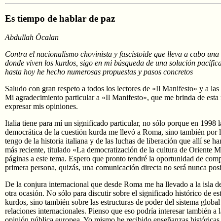
Es tiempo de hablar de paz
Abdullah Öcalan
Contra el nacionalismo chovinista y fascistoide que lleva a cabo una 
donde viven los kurdos, sigo en mi búsqueda de una solución pacífi
hasta hoy he hecho numerosas propuestas y pasos concretos
Saludo con gran respeto a todos los lectores de «Il Manifesto» y a las
Mi agradecimiento particular a «Il Manifesto», que me brinda de esta 
expresar mis opiniones.
Italia tiene para mí un significado particular, no sólo porque en 1998
democrática de la cuestión kurda me llevó a Roma, sino también por 
tengo de la historia italiana y de las luchas de liberación que allí se h
más reciente, titulado «La democratización de la cultura de Oriente 
páginas a este tema. Espero que pronto tendré la oportunidad de compa
primera persona, quizás, una comunicación directa no será nunca posib
De la conjura internacional que desde Roma me ha llevado a la isla de
otra ocasión. No sólo para discutir sobre el significado histórico de e
kurdos, sino también sobre las estructuras de poder del sistema global 
relaciones internacionales. Pienso que eso podría interesar también a l
opinión pública europea. Yo mismo he recibido enseñanzas históricas 