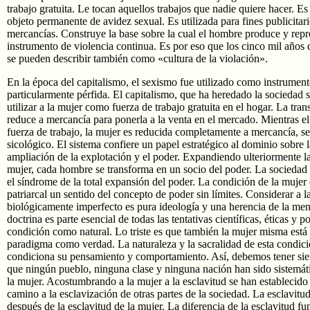
trabajo gratuita. Le tocan aquellos trabajos que nadie quiere hacer. E
objeto permanente de avidez sexual. Es utilizada para fines publicitario
mercancías. Construye la base sobre la cual el hombre produce y re
instrumento de violencia continua. Es por eso que los cinco mil años de
se pueden describir también como «cultura de la violación».
En la época del capitalismo, el sexismo fue utilizado como instrumen
particularmente pérfida. El capitalismo, que ha heredado la sociedad 
utilizar a la mujer como fuerza de trabajo gratuita en el hogar. La tran
reduce a mercancía para ponerla a la venta en el mercado. Mientras e
fuerza de trabajo, la mujer es reducida completamente a mercancía, sea
sicológico. El sistema confiere un papel estratégico al dominio sobre 
ampliación de la explotación y el poder. Expandiendo ulteriormente la 
mujer, cada hombre se transforma en un socio del poder. La sociedad 
el síndrome de la total expansión del poder. La condición de la mujer 
patriarcal un sentido del concepto de poder sin límites. Considerar a l
biológicamente imperfecto es pura ideología y una herencia de la ment
doctrina es parte esencial de todas las tentativas científicas, éticas y p
condición como natural. Lo triste es que también la mujer misma está
paradigma como verdad. La naturaleza y la sacralidad de esta condici
condiciona su pensamiento y comportamiento. Así, debemos tener sie
que ningún pueblo, ninguna clase y ninguna nación han sido sistemá
la mujer. Acostumbrando a la mujer a la esclavitud se han establecido j
camino a la esclavización de otras partes de la sociedad. La esclavitu
después de la esclavitud de la mujer. La diferencia de la esclavitud f