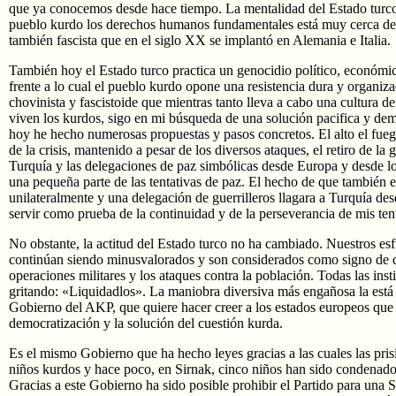
que ya conocemos desde hace tiempo. La mentalidad del Estado turco
pueblo kurdo los derechos humanos fundamentales está muy cerca de l
también fascista que en el siglo XX se implantó en Alemania e Italia.
También hoy el Estado turco practica un genocidio político, económic
frente a lo cual el pueblo kurdo opone una resistencia dura y organiz
chovinista y fascistoide que mientras tanto lleva a cabo una cultura d
viven los kurdos, sigo en mi búsqueda de una solución pacifica y de
hoy he hecho numerosas propuestas y pasos concretos. El alto el fuego
de la crisis, mantenido a pesar de los diversos ataques, el retiro de la gu
Turquía y las delegaciones de paz simbólicas desde Europa y desde l
una pequeña parte de las tentativas de paz. El hecho de que también 
unilateralmente y una delegación de guerrilleros llagara a Turquía de
servir como prueba de la continuidad y de la perseverancia de mis ten
No obstante, la actitud del Estado turco no ha cambiado. Nuestros esf
continúan siendo minusvalorados y son considerados como signo de d
operaciones militares y los ataques contra la población. Todas las inst
gritando: «Liquidadlos». La maniobra diversiva más engañosa la está 
Gobierno del AKP, que quiere hacer creer a los estados europeos que 
democratización y la solución del cuestión kurda.
Es el mismo Gobierno que ha hecho leyes gracias a las cuales las prisi
niños kurdos y hace poco, en Sirnak, cinco niños han sido condenado
Gracias a este Gobierno ha sido posible prohibir el Partido para una