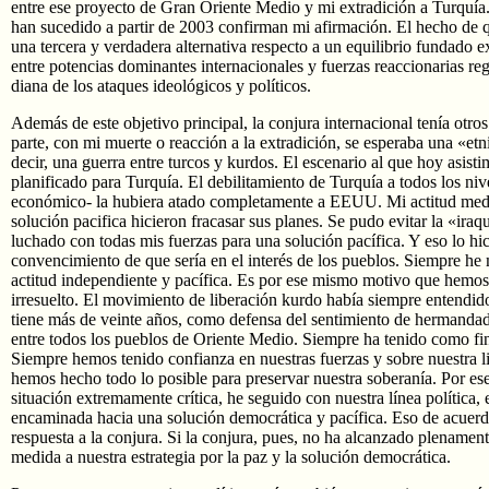
entre ese proyecto de Gran Oriente Medio y mi extradición a Turquía
han sucedido a partir de 2003 confirman mi afirmación. El hecho de 
una tercera y verdadera alternativa respecto a un equilibrio fundado 
entre potencias dominantes internacionales y fuerzas reaccionarias r
diana de los ataques ideológicos y políticos.
Además de este objetivo principal, la conjura internacional tenía otro
parte, con mi muerte o reacción a la extradición, se esperaba una «etni
decir, una guerra entre turcos y kurdos. El escenario al que hoy asist
planificado para Turquía. El debilitamiento de Turquía a todos los nive
económico- la hubiera atado completamente a EEUU. Mi actitud medi
solución pacifica hicieron fracasar sus planes. Se pudo evitar la «ira
luchado con todas mis fuerzas para una solución pacífica. Y eso lo hi
convencimiento de que sería en el interés de los pueblos. Siempre h
actitud independiente y pacífica. Es por ese mismo motivo que hemos
irresuelto. El movimiento de liberación kurdo había siempre entendido
tiene más de veinte años, como defensa del sentimiento de hermandad
entre todos los pueblos de Oriente Medio. Siempre ha tenido como fi
Siempre hemos tenido confianza en nuestras fuerzas y sobre nuestra l
hemos hecho todo lo posible para preservar nuestra soberanía. Por ese
situación extremamente crítica, he seguido con nuestra línea política, 
encaminada hacia una solución democrática y pacífica. Eso de acuerd
respuesta a la conjura. Si la conjura, pues, no ha alcanzado plenament
medida a nuestra estrategia por la paz y la solución democrática.