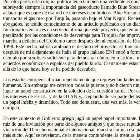
Por otra parte, esta conjura política tenía también una vertiente eco
subrayado siempre la importancia del gaseoducto llamado Blue Stream
aclarar que es parte de esa red de intereses económicos. Blue Stream
transporta el gas ruso por Turquía, pasando bajo el Mar Negro. Recie
abogados, he tenido conocimiento de un artículo publicado en un diari
funcionarios entonces en servicio afirma que este proyecto, que en 
paralizado por las condiciones de desventaja para Turquía, fue impr
marcha a petición del Gobierno turco después de mi expulsión de Ru
1998. Este hecho habría cambiado el destino del proyecto. El funcion
después de mi alejamiento de Italia el grupo italiano ENI entró a form
ejemplo por sí solo es suficiente para demostrar cómo, en relación a m
acuerdos económicos a espaldas del pueblo kurdo. Ciertamente estas 
allá de lo que hasta hoy se ha podido descubrir.
Los estados europeos afirman repetidamente que representan la democ
humanos. Sin embargo me cerraron todas la puertas y no hicieron nin
jugar un papel constructivo en la solución de la cuestión kurda. Por c
los intereses de EEUU y de la OTAN y, aceptando de ser parte del tea
un papel infeliz y dramático. Todo eso demuestra, una vez más, la ver
europeo.
En este contexto el Gobierno griego jugó un papel papel importante. 
raíz de una invitación por parte de algunos amigos y que fuese raptad
violación del Derecho nacional e internacional, muestra como a ese pa
más sucio. Aquí se revelaron, de la manera contundente, la mentira, la