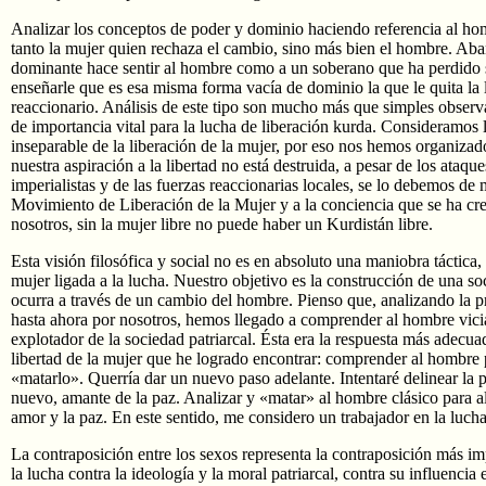
Analizar los conceptos de poder y dominio haciendo referencia al hom
tanto la mujer quien rechaza el cambio, sino más bien el hombre. Ab
dominante hace sentir al hombre como a un soberano que ha perdido
enseñarle que es esa misma forma vacía de dominio la que le quita la l
reaccionario. Análisis de este tipo son mucho más que simples observ
de importancia vital para la lucha de liberación kurda. Consideramos 
inseparable de la liberación de la mujer, por eso nos hemos organiza
nuestra aspiración a la libertad no está destruida, a pesar de los ataque
imperialistas y de las fuerzas reaccionarias locales, se lo debemos de
Movimiento de Liberación de la Mujer y a la conciencia que se ha crea
nosotros, sin la mujer libre no puede haber un Kurdistán libre.
Esta visión filosófica y social no es en absoluto una maniobra táctica,
mujer ligada a la lucha. Nuestro objetivo es la construcción de una s
ocurra a través de un cambio del hombre. Pienso que, analizando la pr
hasta ahora por nosotros, hemos llegado a comprender al hombre vici
explotador de la sociedad patriarcal. Ésta era la respuesta más adecua
libertad de la mujer que he logrado encontrar: comprender al hombre pa
«matarlo». Querría dar un nuevo paso adelante. Intentaré delinear la
nuevo, amante de la paz. Analizar y «matar» al hombre clásico para al
amor y la paz. En este sentido, me considero un trabajador en la lucha
La contraposición entre los sexos representa la contraposición más im
la lucha contra la ideología y la moral patriarcal, contra su influencia 