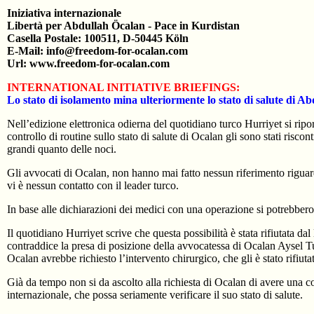
Iniziativa internazionale
Libertà per Abdullah Öcalan - Pace in Kurdistan
Casella Postale: 100511, D-50445 Köln
E-Mail: info@freedom-for-ocalan.com
Url: www.freedom-for-ocalan.com
INTERNATIONAL INITIATIVE BRIEFINGS:
Lo stato di isolamento mina ulteriormente lo stato di salute di A
Nell’edizione elettronica odierna del quotidiano turco Hurriyet si ripo
controllo di routine sullo stato di salute di Ocalan gli sono stati riscontr
grandi quanto delle noci.
Gli avvocati di Ocalan, non hanno mai fatto nessun riferimento rigua
vi è nessun contatto con il leader turco.
In base alle dichiarazioni dei medici con una operazione si potrebbero 
Il quotidiano Hurriyet scrive che questa possibilità è stata rifiutata da
contraddice la presa di posizione della avvocatessa di Ocalan Aysel Tu
Ocalan avrebbe richiesto l’intervento chirurgico, che gli è stato rifiuta
Già da tempo non si da ascolto alla richiesta di Ocalan di avere una
internazionale, che possa seriamente verificare il suo stato di salute.