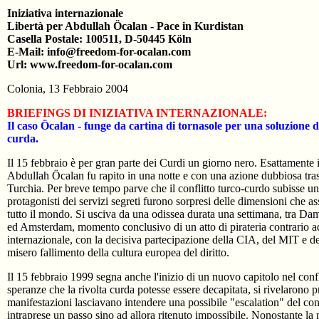
Iniziativa internazionale
Libertà per Abdullah Öcalan - Pace in Kurdistan
Casella Postale: 100511, D-50445 Köln
E-Mail: info@freedom-for-ocalan.com
Url: www.freedom-for-ocalan.com
Colonia, 13 Febbraio 2004
BRIEFINGS DI INIZIATIVA INTERNAZIONALE:
Il caso Öcalan - funge da cartina di tornasole per una soluzione 
curda.
Il 15 febbraio è per gran parte dei Curdi un giorno nero. Esattamente 
Abdullah Öcalan fu rapito in una notte e con una azione dubbiosa tra
Turchia. Per breve tempo parve che il conflitto turco-curdo subisse u
protagonisti dei servizi segreti furono sorpresi delle dimensioni che as
tutto il mondo. Si usciva da una odissea durata una settimana, tra 
ed Amsterdam, momento conclusivo di un atto di pirateria contrario ad
internazionale, con la decisiva partecipazione della CIA, del MIT e de
misero fallimento della cultura europea del diritto.
Il 15 febbraio 1999 segna anche l'inizio di un nuovo capitolo nel conf
speranze che la rivolta curda potesse essere decapitata, si rivelarono pr
manifestazioni lasciavano intendere una possibile "escalation" del co
intraprese un passo sino ad allora ritenuto impossibile. Nonostante la