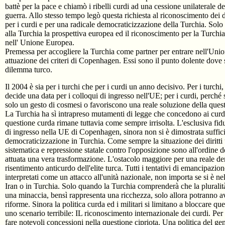
battè per la pace e chiamò i ribelli curdi ad una cessione unilaterale d
guerra. Allo stesso tempo legò questa richiesta al riconoscimento dei diri
per i curdi e per una radicale democraticizzazione della Turchia. Solo 
alla Turchia la prospettiva europea ed il riconoscimento per la Turchia
nell' Unione Europea.
Premessa per accogliere la Turchia come partner per entrare nell'Uni
attuazione dei criteri di Copenhagen. Essi sono il punto dolente dove 
dilemma turco.
Il 2004 è sia per i turchi che per i curdi un anno decisivo. Per i turchi
decide una data per i colloqui di ingresso nell'UE; per i curdi, perché 
solo un gesto di cosmesi o favoriscono una reale soluzione della ques
La Turchia ha sì intrapreso mutamenti di legge che concedono ai curdi 
questione curda rimane tuttavia come sempre irrisolta. L'esclusiva fiduci
di ingresso nella UE di Copenhagen, sinora non si è dimostrata suffic
democraticizzazione in Turchia. Come sempre la situazione dei diritti u
sistematica e repressione statale contro l'opposizione sono all'ordine d
attuata una vera trasformazione. L'ostacolo maggiore per una reale de
risentimento anticurdo dell'elite turca. Tutti i tentativi di emancipazi
interpretati come un attacco all'unità nazionale, non importa se si è nel
Iran o in Turchia. Solo quando la Turchia comprenderà che la pluralità
una minaccia, bensì rappresenta una ricchezza, solo allora potranno av
riforme. Sinora la politica curda ed i militari si limitano a bloccare qu
uno scenario terribile: IL riconoscimento internazionale dei curdi. Per
fare notevoli concessioni nella questione cipriota. Una politica del gen