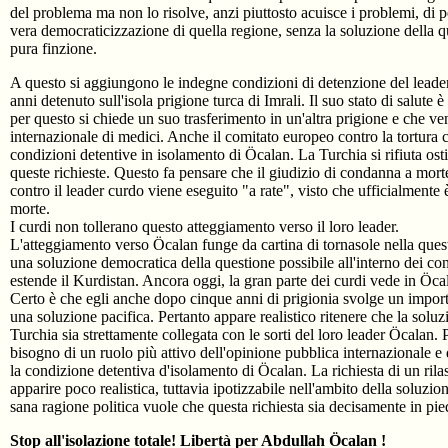
del problema ma non lo risolve, anzi piuttosto acuisce i problemi, di 
vera democraticizzazione di quella regione, senza la soluzione della 
pura finzione.
A questo si aggiungono le indegne condizioni di detenzione del lead
anni detenuto sull'isola prigione turca di Imrali. Il suo stato di salut
per questo si chiede un suo trasferimento in un'altra prigione e che 
internazionale di medici. Anche il comitato europeo contro la tortura c
condizioni detentive in isolamento di Öcalan. La Turchia si rifiuta ost
queste richieste. Questo fa pensare che il giudizio di condanna a mor
contro il leader curdo viene eseguito "a rate", visto che ufficialmente è
morte.
I curdi non tollerano questo atteggiamento verso il loro leader.
L'atteggiamento verso Öcalan funge da cartina di tornasole nella quest
una soluzione democratica della questione possibile all'interno dei conf
estende il Kurdistan. Ancora oggi, la gran parte dei curdi vede in Öca
Certo è che egli anche dopo cinque anni di prigionia svolge un importa
una soluzione pacifica. Pertanto appare realistico ritenere che la solu
Turchia sia strettamente collegata con le sorti del loro leader Öcalan. 
bisogno di un ruolo più attivo dell'opinione pubblica internazionale e 
la condizione detentiva d'isolamento di Öcalan. La richiesta di un ri
apparire poco realistica, tuttavia ipotizzabile nell'ambito della soluzi
sana ragione politica vuole che questa richiesta sia decisamente in pie
Stop all'isolazione totale! Libertà per Abdullah Öcalan !